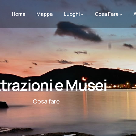
Home
Mappa
Luoghi
Cosa Fare
A
trazioni e Musei
Cosa fare