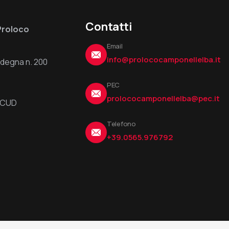
Contatti
Proloco
Email
info@prolococamponellelba.it
ardegna n. 200
PEC
prolococamponellelba@pec.it
6UCUD
Telefono
+39.0565.976792