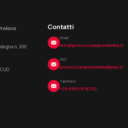
Contatti
Proloco
Email
info@prolococamponellelba.it
ardegna n. 200
PEC
prolococamponellelba@pec.it
6UCUD
Telefono
+39.0565.976792