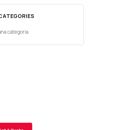
 CATEGORIES
na categoria
t Free
nsultations
IAL ADVISORS
 autem vel eum iure
eh ende