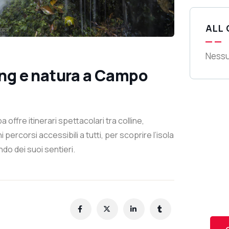
ALL
Nessu
king e natura a Campo
Ge
ffre itinerari spettacolari tra colline,
ercorsi accessibili a tutti, per scoprire l’isola
Co
ndo dei suoi sentieri.
SPEC
Quis
repr