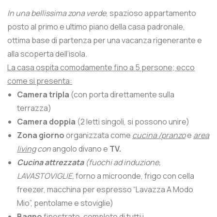
In una bellissima zona verde
, spazioso appartamento
posto al primo e ultimo piano della casa padronale,
ottima base di partenza per una vacanza rigenerante e
alla scoperta dell’isola.
La casa ospita comodamente fino a 5 persone; ecco
come si presenta:
Camera tripla
(con porta direttamente sulla
terrazza)
Camera doppia
(2 letti singoli, si possono unire)
Zona giorno
organizzata come
cucina /pranzo
e
area
living
con
angolo divano e
TV.
Cucina attrezzata
(fuochi ad induzione,
LAVASTOVIGLIE,
forno a microonde, frigo con cella
freezer, macchina per espresso “Lavazza A Modo
Mio”, pentolame e stoviglie)
Bagno
finestrato, completo di tutti i