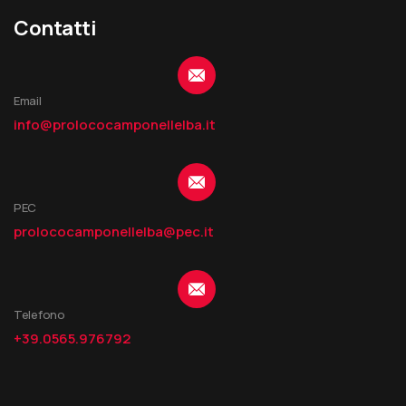
Contatti
Email
info@prolococamponellelba.it
PEC
prolococamponellelba@pec.it
Telefono
+39.0565.976792