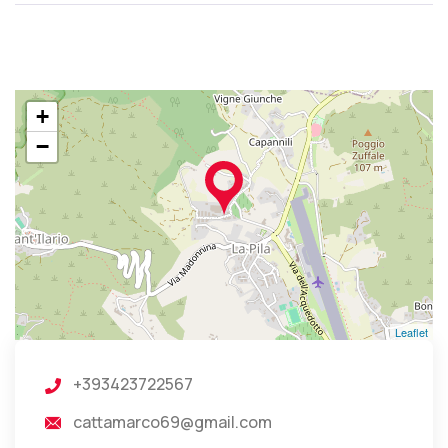
+
−
Leaflet
+393423722567
cattamarco69@gmail.com