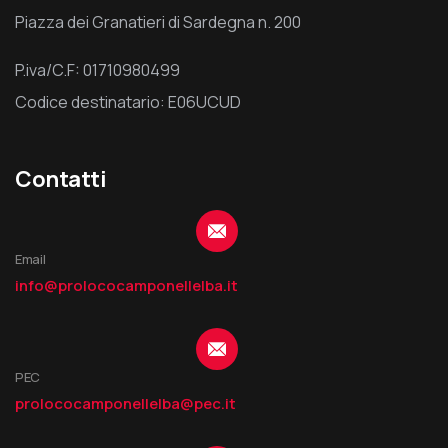
Piazza dei Granatieri di Sardegna n. 200
P.iva/C.F: 01710980499
Codice destinatario: E06UCUD
Contatti
Email
info@prolococamponellelba.it
PEC
prolococamponellelba@pec.it