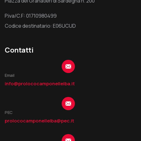
Piazza dei Granatieri di Sardegna n. 200
P.iva/C.F: 01710980499
Codice destinatario: E06UCUD
Contatti
Email
info@prolococamponellelba.it
PEC
prolococamponellelba@pec.it