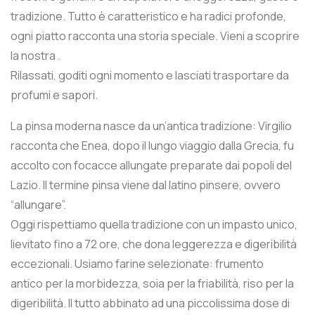
tradizione. Tutto è caratteristico e ha radici profonde,
ogni piatto racconta una storia speciale. Vieni a scoprire
la nostra .
Rilassati, goditi ogni momento e lasciati trasportare da
profumi e sapori.
La pinsa moderna nasce da un’antica tradizione: Virgilio
racconta che Enea, dopo il lungo viaggio dalla Grecia, fu
accolto con focacce allungate preparate dai popoli del
Lazio. Il termine pinsa viene dal latino pinsere, ovvero
“allungare”.
Oggi rispettiamo quella tradizione con un impasto unico,
lievitato fino a 72 ore, che dona leggerezza e digeribilità
eccezionali. Usiamo farine selezionate: frumento
antico per la morbidezza, soia per la friabilità, riso per la
digeribilità. Il tutto abbinato ad una piccolissima dose di