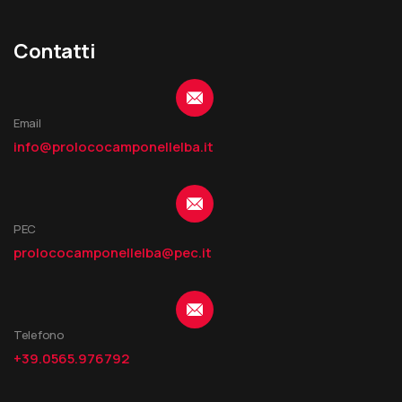
Contatti
Email
info@prolococamponellelba.it
PEC
prolococamponellelba@pec.it
Telefono
+39.0565.976792