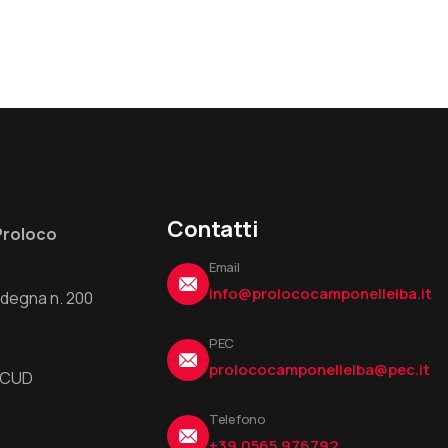
Contatti
Proloco
Email
info@prolococamponellelba.it
ardegna n. 200
PEC
prolococamponellelba@pec.it
6UCUD
Telefono
+39.0565.976792