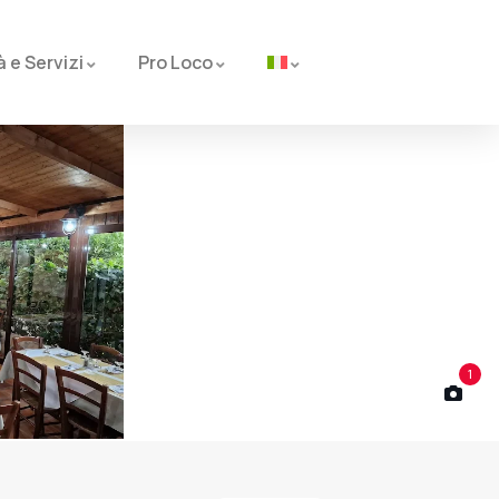
à e Servizi
Pro Loco
1