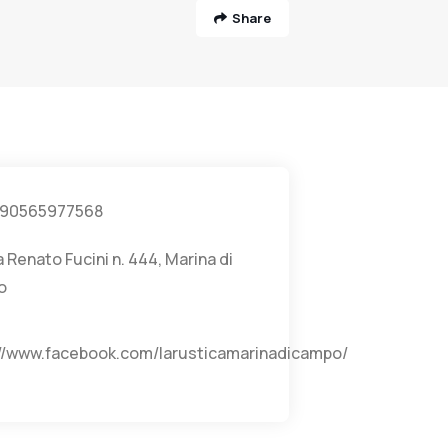
Share
90565977568
a Renato Fucini n. 444, Marina di
o
://www.facebook.com/larusticamarinadicampo/